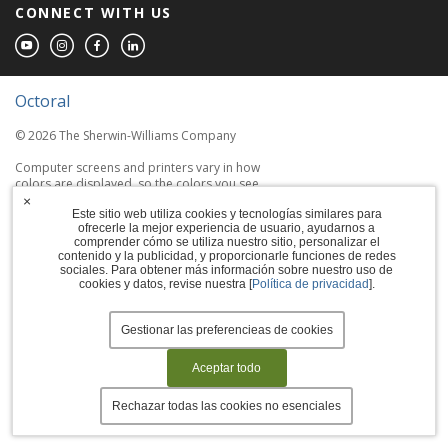
CONNECT WITH US
Octoral
© 2026 The Sherwin-Williams Company
Computer screens and printers vary in how
colors are displayed, so the colors you see
may not match the coating's actual color.
×
Este sitio web utiliza cookies y tecnologías similares para
ofrecerle la mejor experiencia de usuario, ayudarnos a
Terms of Use
comprender cómo se utiliza nuestro sitio, personalizar el
contenido y la publicidad, y proporcionarle funciones de redes
sociales. Para obtener más información sobre nuestro uso de
Privacy Policy
cookies y datos, revise nuestra [
Política de privacidad
].
Accessibility Statement
Gestionar las preferencieas de cookies
Manage Cookies
Aceptar todo
Rechazar todas las cookies no esenciales