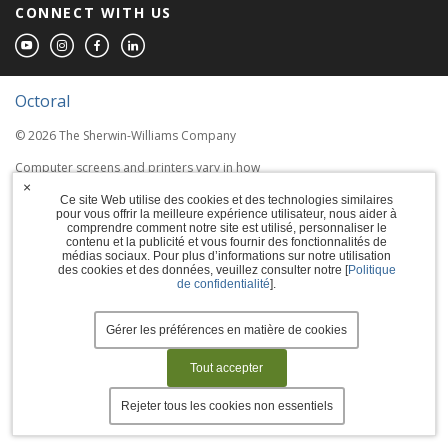
CONNECT WITH US
Octoral
© 2026 The Sherwin-Williams Company
Computer screens and printers vary in how
colors are displayed, so the colors you see
×
may not match the coating's actual color.
Ce site Web utilise des cookies et des technologies similaires
pour vous offrir la meilleure expérience utilisateur, nous aider à
comprendre comment notre site est utilisé, personnaliser le
Terms of Use
contenu et la publicité et vous fournir des fonctionnalités de
médias sociaux. Pour plus d’informations sur notre utilisation
des cookies et des données, veuillez consulter notre [
Politique
Privacy Policy
de confidentialité
].
Accessibility Statement
Gérer les préférences en matière de cookies
Manage Cookies
Tout accepter
Rejeter tous les cookies non essentiels